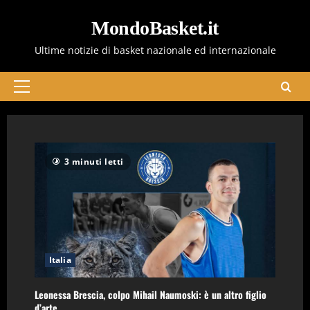
Vai
al
MondoBasket.it
contenuto
Ultime notizie di basket nazionale ed internazionale
Menu
principale
3 minuti letti
Italia
Leonessa Brescia, colpo Mihail Naumoski: è un altro figlio
d’arte